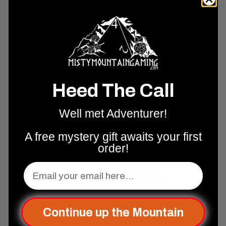
Morgana 从 2018 年开始 Cosplay，并因其作品和媒体报道而获得认可。她
的成就包括：2019 年获得 Cosplay 和表演奖项，登上 Voyage KC 杂志，成
为《Cosplayzine》的特邀 Cosplayer，并于 2021 年作为嘉宾出席漫展。
Morgana Cosplays 被 Instagram、Facebook (META) 和 Amazon 称为“影响
Heed The Call
者”。Twitch 认可 Morgana Cosplays 为“附属主播”，她喜欢在召唤师峡谷中
畅玩数小时。20 年的缝纫和纺织经验让 Morgana 对所有“手工”事物都充满热
情，她于 2019 年凭借她手工制作的第一个 Cosplay（英雄联盟中的阿狸）赢
Well met Adventurer!
得了奖项。除了 Cosplay，Morgana 还是一个热情的歌手、配音演员和舞台
表演者。她经常在她所在地区的各种艺术工作室表演，并在她的家庭工作室
A free mystery gift awaits your first
录制配音工作。在业余时间，她会为社交媒体创作内容，玩各种 TTRPG（如
龙与地下城或护身符），玩 PC 游戏（如堡垒之夜或英雄联盟），和她的猫一
order!
起看动漫，或者制作她的下一个 Cosplay 服装。
社交媒体：
Email
morganacosplays.myshopify.com
www.facebook.com/
morganacosplays
www.instagram.com/
morganacosplays
www.twitch.com/morganacosplays
www.twitter.com/
morganacosplays
Continue up the Mountain