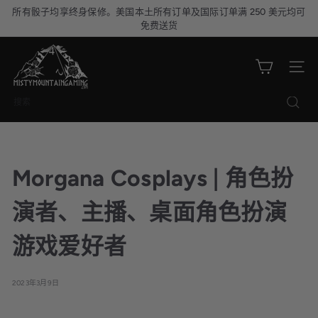
跳
所有骰子均享终身保修。美国本土所有订单及国际订单满 250 美元均可
暂
到
免费送货
停
内
幻
M
灯
容
片
i
网站导
播
放
s
t
搜
y
索
M
o
u
Morgana Cosplays | 角色扮
n
t
演者、主播、桌面角色扮演
a
i
游戏爱好者
n
G
2023年3月9日
a
m