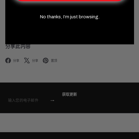
No thanks, I’m just browsing.
返回探险家动态
分享此内容
Facebook
X
Pinterest
分享
分享
置顶
获取更新
订
输
阅
入
您
的
电
子