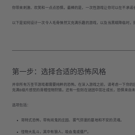
n
你带来刺激、欢笑和一点点恐惧。最棒的是，一次性游戏让你可以在不承诺
g
以下是如何设计一次令人毛骨悚然又充满乐趣的游戏，以及当黑暗降临时，
第一步：选择合适的恐怖风格
并非所有万圣节游戏都需要纯粹的恐怖。在深入游戏之前，请考虑一下你的
充满B级片感觉的滑稽怪物狩猎。还有一些则在谜团中茁壮成长，恐惧来自
选项包括：
哥特式恐怖
，带有闹鬼的庄园、雾气弥漫的墓地和不安的灵魂。
怪物大乱斗
，其中有狼人、吸血鬼或僵尸。