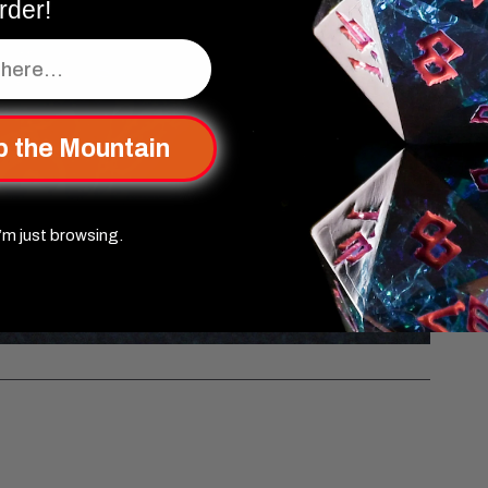
rder!
p the Mountain
’m just browsing.