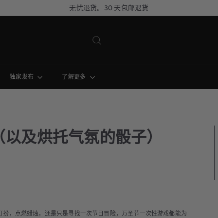
无忧退货。30 天包邮退货
暂
停
幻
灯
片
播
放
独家发布
了解更多
（以及烘托气氛的骰子）
打扮，点燃蜡烛，还是只是寻找一次节日冒险，万圣节一次性游戏都能为