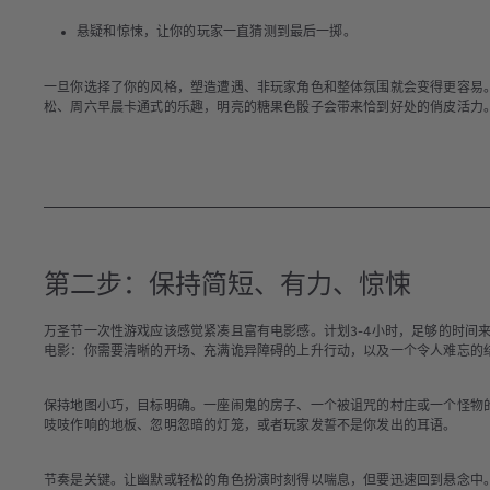
悬疑和惊悚
，让你的玩家一直猜测到最后一掷。
一旦你选择了你的风格，塑造遭遇、非玩家角色和整体氛围就会变得更容易
松、周六早晨卡通式的乐趣，明亮的糖果色骰子会带来恰到好处的俏皮活力
第二步：保持简短、有力、惊悚
万圣节一次性游戏应该感觉紧凑且富有电影感。计划3-4小时，足够的时间
电影：你需要清晰的开场、充满诡异障碍的上升行动，以及一个令人难忘的
保持地图小巧，目标明确。一座闹鬼的房子、一个被诅咒的村庄或一个怪物
吱吱作响的地板、忽明忽暗的灯笼，或者玩家发誓不是你发出的耳语。
节奏是关键。让幽默或轻松的角色扮演时刻得以喘息，但要迅速回到悬念中