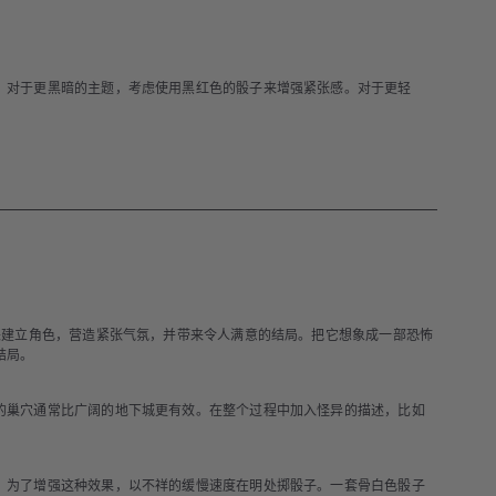
。对于更黑暗的主题，考虑使用黑红色的骰子来增强紧张感。对于更轻
。
来建立角色，营造紧张气氛，并带来令人满意的结局。把它想象成一部恐怖
结局。
的巢穴通常比广阔的地下城更有效。在整个过程中加入怪异的描述，比如
。为了增强这种效果，以不祥的缓慢速度在明处掷骰子。一套骨白色骰子