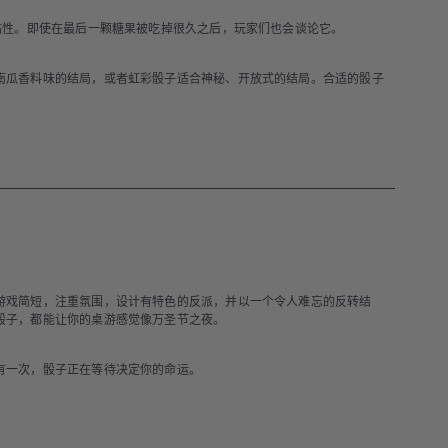
粘性。即使在最后一颗糖果被吃掉很久之后，玩家们也会谈论它。
南瓜香料味的结局，或者虹彩骰子适合神秘、开放式的结局。合适的骰子
游戏简短，注重氛围，设计有特色的反派，并以一个令人难忘的反转结
骰子，都能让你的桌游感觉像万圣节之夜。
有一次，骰子正在等待决定你的命运。