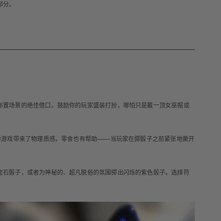
部分。
布置场景的绝佳借口。鼓励你的玩家盛装打扮，哪怕只是戴一顶女巫帽或
为游戏带来了物理质感。零食也有帮助——当玩家在掷骰子之前紧张地撕开
宝石骰子，或者为神秘的、超凡脱俗的氛围掷出闪烁的紫色骰子。选择符