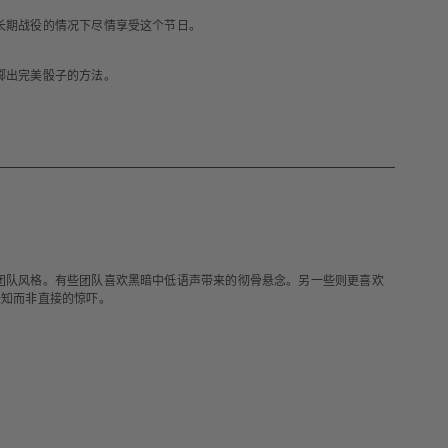
长期战役的情况下尽情享受这个节日。
掷出完美骰子的方法。
团队风格。有些团队喜欢黑暗中低语声带来的彻骨悬念。另一些则更喜欢
未知而非直接的惊吓。