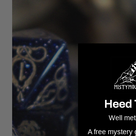
Heed 
Well met
A free mystery g