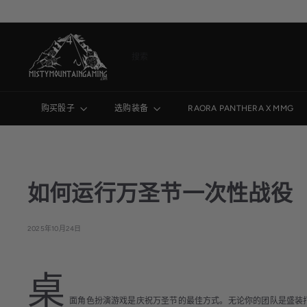
跳
到
内
M
容
i
搜
s
索
t
y
购买骰子
选购装备
RAORA PANTHERA X MMG
M
o
u
n
如何运行万圣节一次性战役
t
a
i
2025年10月24日
n
G
a
桌
m
面角色扮演游戏是庆祝万圣节的最佳方式。无论你的团队是盛装
i