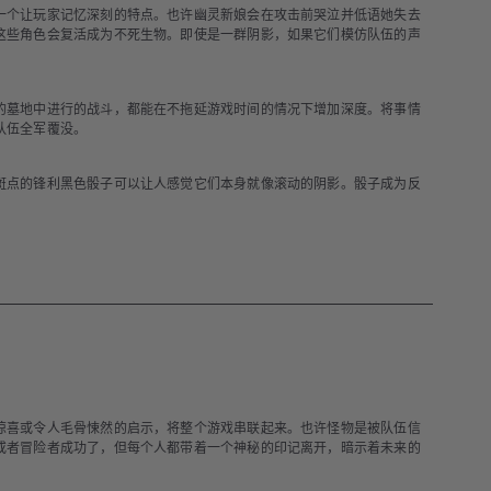
一个让玩家记忆深刻的特点。也许幽灵新娘会在攻击前哭泣并低语她失去
这些角色会复活成为不死生物。即使是一群阴影，如果它们模仿队伍的声
的墓地中进行的战斗，都能在不拖延游戏时间的情况下增加深度。将事情
队伍全军覆没。
斑点的锋利黑色骰子可以让人感觉它们本身就像滚动的阴影。骰子成为反
惊喜或令人毛骨悚然的启示，将整个游戏串联起来。也许怪物是被队伍信
或者冒险者成功了，但每个人都带着一个神秘的印记离开，暗示着未来的