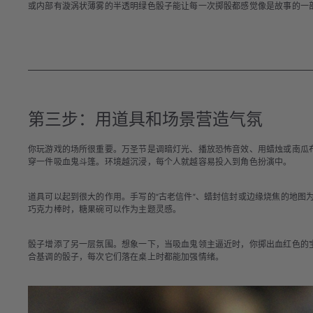
或内部有漩涡状薄雾的半透明绿色骰子能让每一次掷骰都感觉像是故事的一
第三步：用道具和场景营造气氛
你玩游戏的场所很重要。万圣节是调暗灯光、播放恐怖音效、用蜡烛或南瓜
穿一件吸血鬼斗篷。环境越沉浸，每个人就越容易投入到角色扮演中。
道具可以起到很大的作用。手写的“古老信件”、蜡封信封或边缘烧焦的地图
巧克力棒时，糖果碗可以作为主题灵感。
骰子增添了另一层氛围。想象一下，当吸血鬼领主逼近时，你掷出血红色的
合基调的骰子，每次它们落在桌上时都能加强情绪。