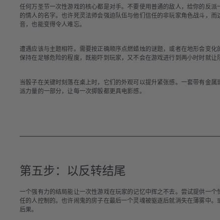
任何万圣节一次性游戏的核心都是对手。不要使用普通的敌人，给你的反派
的情人的名字。也许死灵法师会强迫队伍与他们信任的非玩家角色战斗，而
音，也能变得令人难忘。
遭遇应该与主题相符。需要按正确顺序点燃蜡烛的谜题，或者在地形会变化
保持在足够危险的程度，既能吓到玩家，又不会在游戏进行到两小时时就让
当骰子在关键时刻落在桌上时，它们的外观可以提升紧张感。一套带有金属
派力量的一部分，让每一次掷骰都更具电影感。
第五步：以反转结尾
一个强有力的结局能让一次性游戏在玩家的记忆中挥之不去。尝试提供一个
任的人控制的。也许闹鬼的房子在最后一个灵魂被驱逐后就消失在薄雾中。
后果。