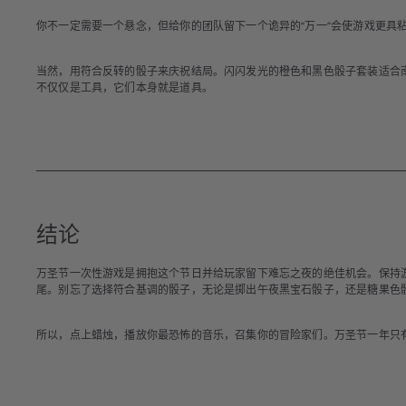
你不一定需要一个悬念，但给你的团队留下一个诡异的“万一”会使游戏更具
当然，用符合反转的骰子来庆祝结局。闪闪发光的橙色和黑色骰子套装适合
不仅仅是工具，它们本身就是道具。
结论
万圣节一次性游戏是拥抱这个节日并给玩家留下难忘之夜的绝佳机会。保持
尾。别忘了选择符合基调的骰子，无论是掷出午夜黑宝石骰子，还是糖果色
所以，点上蜡烛，播放你最恐怖的音乐，召集你的冒险家们。万圣节一年只