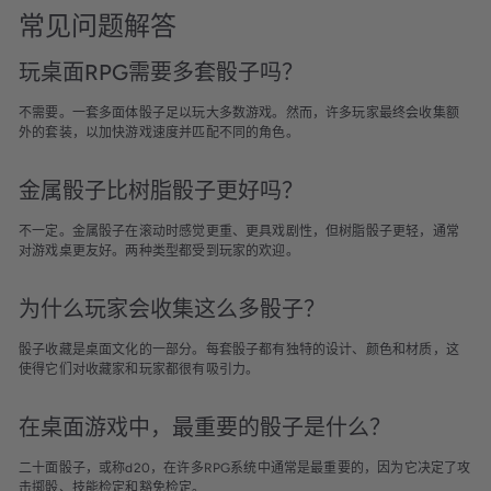
常见问题解答
玩桌面RPG需要多套骰子吗？
不需要。一套多面体骰子足以玩大多数游戏。然而，许多玩家最终会收集额
外的套装，以加快游戏速度并匹配不同的角色。
金属骰子比树脂骰子更好吗？
不一定。金属骰子在滚动时感觉更重、更具戏剧性，但树脂骰子更轻，通常
对游戏桌更友好。两种类型都受到玩家的欢迎。
为什么玩家会收集这么多骰子？
骰子收藏是桌面文化的一部分。每套骰子都有独特的设计、颜色和材质，这
使得它们对收藏家和玩家都很有吸引力。
在桌面游戏中，最重要的骰子是什么？
二十面骰子，或称d20，在许多RPG系统中通常是最重要的，因为它决定了攻
击掷骰、技能检定和豁免检定。