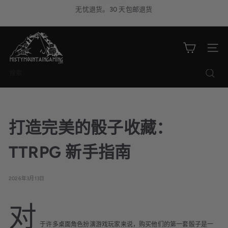
跳
无忧退货。30 天包邮退货
暂
到
停
内
幻
M
灯
容
片
i
网站导
播
放
s
t
搜
y
索
M
o
u
打造完美的骰子收藏：
n
t
TTRPG 新手指南
a
i
2026年3月13日
n
G
对
a
m
于许多桌面角色扮演游戏玩家来说，购买他们的第一套骰子是一