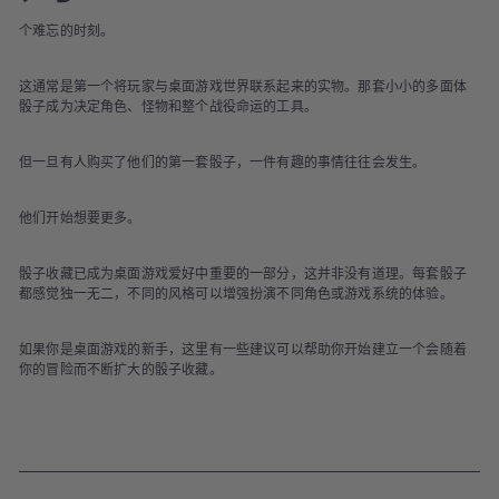
i
个难忘的时刻。
n
g
这通常是第一个将玩家与桌面游戏世界联系起来的实物。那套小小的多面体
骰子成为决定角色、怪物和整个战役命运的工具。
但一旦有人购买了他们的第一套骰子，一件有趣的事情往往会发生。
他们开始想要更多。
骰子收藏已成为桌面游戏爱好中重要的一部分，这并非没有道理。每套骰子
都感觉独一无二，不同的风格可以增强扮演不同角色或游戏系统的体验。
如果你是桌面游戏的新手，这里有一些建议可以帮助你开始建立一个会随着
你的冒险而不断扩大的骰子收藏。