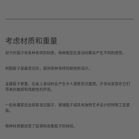
考虑材质和重量
如今的骰子有各种各样的材质，每种类型在滚动时都会产生不同的感觉。
树脂骰子是最常见的，提供各种各样的颜色和设计。
金属骰子更重，在桌上滚动时会产生令人满意的沉重感。许多玩家喜欢它们
带来的触感和戏剧性的声音。
一些收藏家还会探索宝石骰子、玻璃骰子或具有独特艺术设计的特殊工匠套
装。
每种材质都改变了投掷和收集骰子的体验。