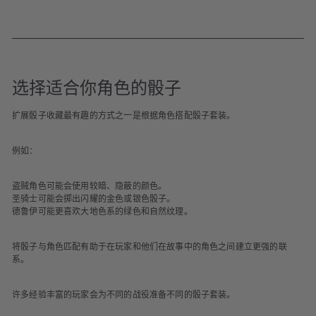
选择适合你角色的骰子
扩展骰子收藏最有趣的方式之一是根据角色搭配骰子套装。
例如：
盗贼角色可能会使用较暗、隐蔽的颜色。
圣骑士可能会掷出闪耀的金色或银色骰子。
德鲁伊可能更喜欢大地色系的绿色和自然纹理。
将骰子与角色匹配有助于在玩家和他们在故事中的角色之间建立更强的联
系。
许多经验丰富的玩家会为不同的战役准备不同的骰子套装。