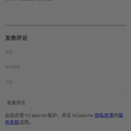
发表评论
姓
名
电
子
邮
消
件
息
发表评论
此站点受 hCaptcha 保护，并且 hCaptcha
隐私政策
和
服
务条款
适用。