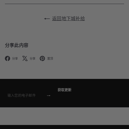
返回地下城补给
分享此内容
Facebook
X
Pinterest
分享
分享
置顶
获取更新
订
输
阅
入
您
的
电